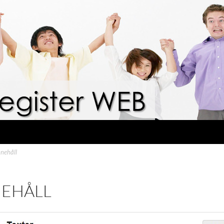
nnehåll
NEHÅLL