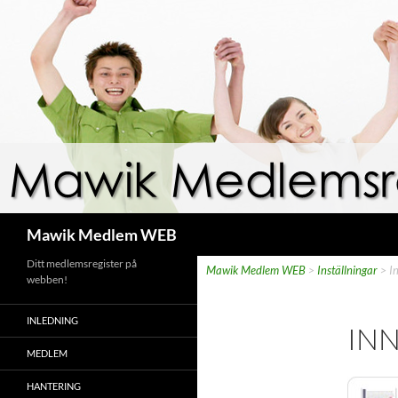
Hoppa
till
innehåll
Sök
Mawik Medlem WEB
Ditt medlemsregister på
Mawik Medlem WEB
>
Inställningar
>
I
webben!
INLEDNING
IN
MEDLEM
HANTERING