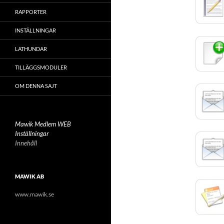
RAPPORTER
INSTÄLLNINGAR
LATHUNDAR
TILLÄGGSMODULER
OM DENNA SAJT
Mawik Medlem WEB
Inställningar
Innehåll
MAWIK AB
www.mawik.se