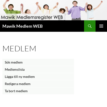
Hoppa
till
innehåll
Sök
Mawik Medlem WEB
Mawik Medlem WEB
>
Medlem
PRIMÄR
MENY
MEDLEM
Sök medlem
Medlemslista
Lägga till ny medlem
Redigera medlem
Ta bort medlem