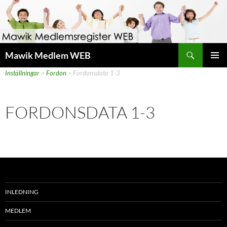
Hoppa
till
innehåll
Sök
Mawik Medlem WEB
Mawik Medlem WEB
>
PRIMÄR
Inställningar
>
Fordon
>
Fordonsdata 1-3
MENY
FORDONSDATA 1-3
INLEDNING
MEDLEM