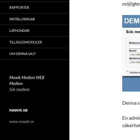
möjlighe
RAPPORTER
INSTÄLLNINGAR
LATHUNDAR
TILLÄGGSMODULER
OM DENNA SAJT
Mawik Medlem WEB
Medlem
Sök medlem
Denna si
MAWIK AB
En admin
www.mawik.se
säkerhe