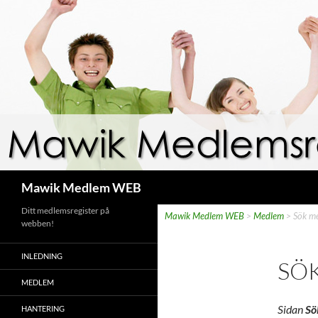
Hoppa
till
innehåll
Sök
Mawik Medlem WEB
Ditt medlemsregister på
Mawik Medlem WEB
>
Medlem
>
Sök m
webben!
INLEDNING
SÖ
MEDLEM
Sidan
Sö
HANTERING