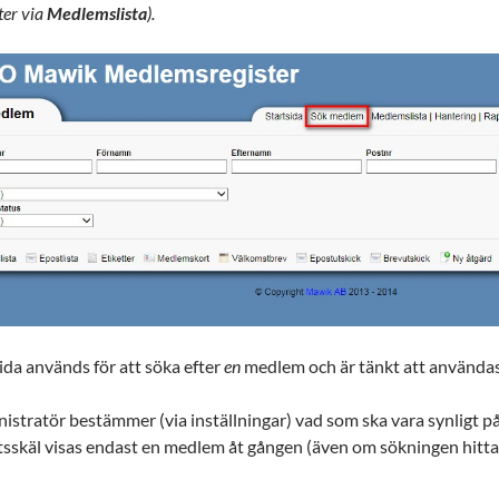
ter via
Medlemslista
).
da används för att söka efter
en
medlem och är tänkt att använda
istratör bestämmer (via inställningar) vad som ska vara synligt p
tsskäl visas endast en medlem åt gången (även om sökningen hitt